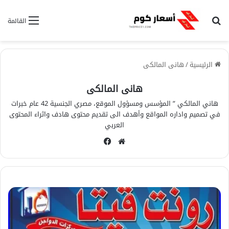
بحث عن
القائمة
الرئيسية
/
هانى المالكى
هانى المالكى
هاني المالكي ” المؤسس ومسؤول الموقع، مصري الجنسية 42 عام خبرات
في تصميم واداره المواقع وأهدف الى تقديم محتوى هادف واثراء المحتوى
العربي
مو
في
قع
سب
الوي
وك
ب