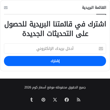
القائمة البريدية
اشترك في قائمتنا البريدية للحصول
على التحديثات الجديدة
أ
د
خ
ل
ب
ر
ي
د
ك
جميع الحقوق محفوظه موقع أسعار كوم 2026
ا
ل
ملخص
‫X
فيسبوك
بينتيريست
إ
ل