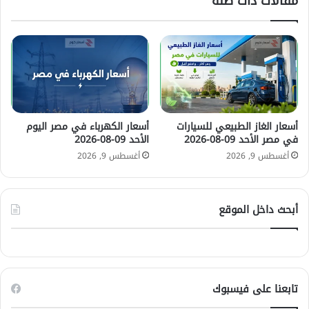
مقالات ذات صلة
0
ف
9
ي
-
م
0
ص
8
ر
-
ا
2
ل
0
ي
2
و
أسعار الغاز الطبيعي للسيارات
أسعار الكهرباء في مصر اليوم
6
م
في مصر الأحد 09-08-2026
الأحد 09-08-2026
ا
أغسطس 9, 2026
أغسطس 9, 2026
ل
أ
ح
د
أبحث داخل الموقع
0
9
-
0
8
تابعنا على فيسبوك
-
2