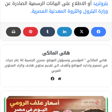
بتروتريد
أو الاطلاع على البيانات الرسمية الصادرة عن
وزارة البترول والثروة المعدنية المصرية
.
هانى المالكى
هاني المالكي ” المؤسس ومسؤول الموقع، مصري الجنسية 42 عام خبرات
في تصميم واداره المواقع وأهدف الى تقديم محتوى هادف واثراء المحتوى
العربي
مو
في
قع
سب
الوي
وك
ب
أ
س
ع