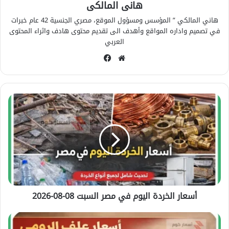
هانى المالكى
هاني المالكي ” المؤسس ومسؤول الموقع، مصري الجنسية 42 عام خبرات
في تصميم واداره المواقع وأهدف الى تقديم محتوى هادف واثراء المحتوى
العربي
مو
في
قع
سب
الوي
وك
ب
أ
س
ع
ا
ر
ا
ل
خ
ر
أسعار الخردة اليوم في مصر السبت 08-08-2026
د
ة
ا
أ
ل
س