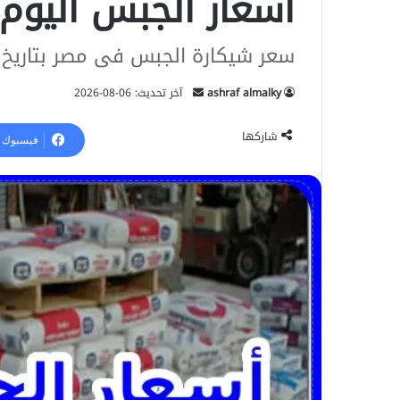
أسعار الجبس اليوم الخميس
سعر شيكارة الجبس فى مصر بتاريخ ا
ashraf almalky
أ
آخر تحديث: 06-08-2026
ر
س
شاركها
فيسبوك
ل
ب
ر
ي
د
ا
إ
ل
ك
ت
ر
و