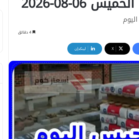
 06-08-2026
ليوم
4 دقائق
‫X
لينكدإن