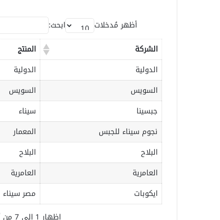
أظهر مُدخلات
ابحث:
الشركة
المنتج
الدولية
الدولية
السويس
السويس
جبسينا
سيناء
نجوم سيناء للجبس
المعمار
البلاح
البلاح
العامرية
العامرية
ايكوبات
مصر سيناء
إظهار 1 إلى 7 من أصل 7 مُدخل